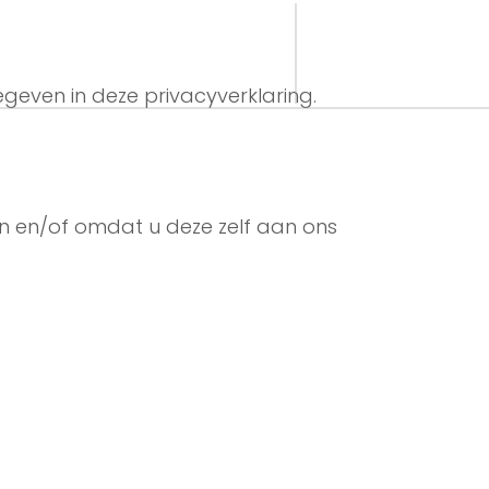
MENU
06 53960475
even in deze privacyverklaring.
 en/of omdat u deze zelf aan ons