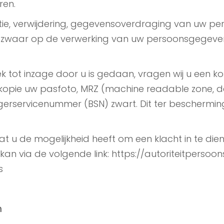
ren.
ectie, verwijdering, gegevensoverdraging van uw p
bezwaar op de verwerking van uw persoonsgegeve
ek tot inzage door u is gedaan, vragen wij u een ko
e kopie uw pasfoto, MRZ (machine readable zone,
rservicenummer (BSN) zwart. Dit ter beschermin
dat u de mogelijkheid heeft om een klacht in te die
 kan via de volgende link: https://autoriteitpers
s
n