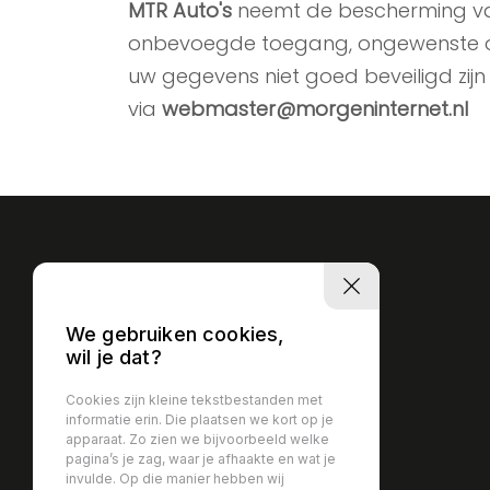
MTR Auto's
neemt de bescherming van
onbevoegde toegang, ongewenste ope
uw gegevens niet goed beveiligd zijn
via
webmaster@morgeninternet.nl
We gebruiken cookies,
wil je dat?
Cookies zijn kleine tekstbestanden met
informatie erin. Die plaatsen we kort op je
apparaat. Zo zien we bijvoorbeeld welke
pagina’s je zag, waar je afhaakte en wat je
invulde. Op die manier hebben wij