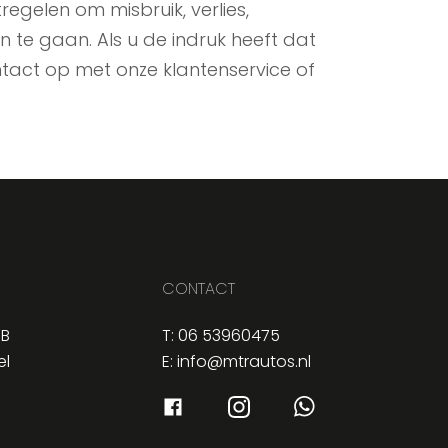
elen om misbruik, verlies,
e gaan. Als u de indruk heeft dat
ntact op met onze klantenservice of
CONTACT
6B
T:
06 53960475
el
E:
info@mtrautos.nl