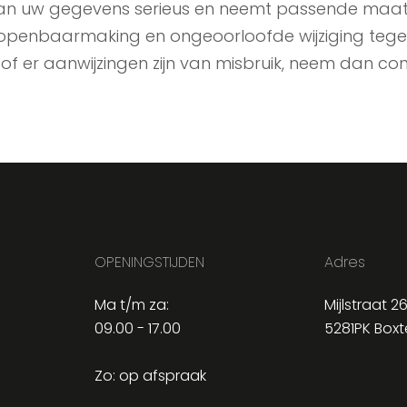
 uw gegevens serieus en neemt passende maatreg
nbaarmaking en ongeoorloofde wijziging tegen t
 of er aanwijzingen zijn van misbruik, neem dan co
OPENINGSTIJDEN
Adres
Ma t/m za:
Mijlstraat 2
09.00 - 17.00
5281PK Boxt
Zo: op afspraak